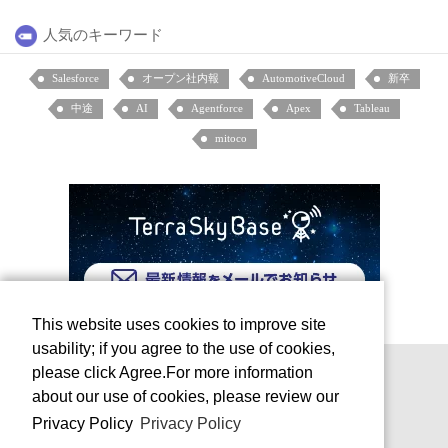
人気のキーワード
Salesforce
オープン社内報
AutomotiveCloud
新卒
中途
AI
Agentforce
Apex
Tableau
mitoco
This website uses cookies to improve site
usability; if you agree to the use of cookies,
please click Agree.For more information
about our use of cookies, please review our
Privacy Policy
Privacy Policy