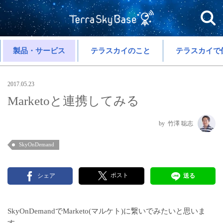
製品・サービス
テラスカイのこと
テラスカイで
2017.05.23
Marketoと連携してみる
竹澤 聡志
SkyOnDemand
ポスト
シェア
送る
SkyOnDemandでMarketo(マルケト)に繋いでみたいと思いま