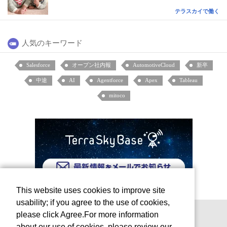
テラスカイで働く
人気のキーワード
Salesforce
オープン社内報
AutomotiveCloud
新卒
中途
AI
Agentforce
Apex
Tableau
mitoco
This website uses cookies to improve site
usability; if you agree to the use of cookies,
please click Agree.For more information
about our use of cookies, please review our