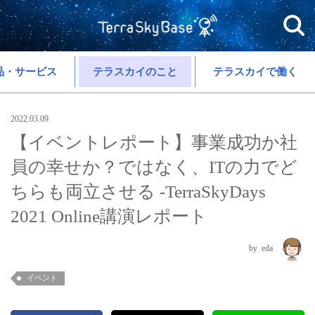
品・サービス
テラスカイのこと
テラスカイで働く
2022.03.09
【イベントレポート】事業成功か社
員の幸せか？ではなく、ITの力でど
ちらも両立させる -TerraSkyDays
2021 Online講演レポート
eda
イベント