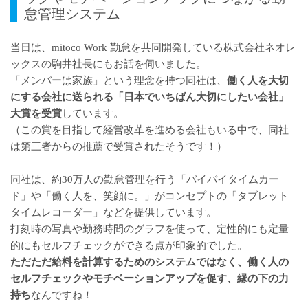
怠管理システム
当日は、mitoco Work 勤怠を共同開発している
株式会社ネオレ
ックス
の駒井社長にもお話を伺いました。
「メンバーは家族」という理念を持つ同社は、
働く人を大切
にする会社に送られる「日本でいちばん大切にしたい会社」
大賞を受賞
しています。
（この賞を目指して経営改革を進める会社もいる中で、同社
は第三者からの推薦で受賞されたそうです！）
同社は、約30万人の勤怠管理を行う「
バイバイタイムカー
ド
」や「働く人を、笑顔に。」がコンセプトの「
タブレット
タイムレコーダー
」などを提供しています。
打刻時の写真や勤務時間のグラフを使って、定性的にも定量
的にもセルフチェックができる点が印象的でした。
ただただ給料を計算するためのシステムではなく、働く人の
セルフチェックやモチベーションアップを促す、縁の下の力
持ち
なんですね！