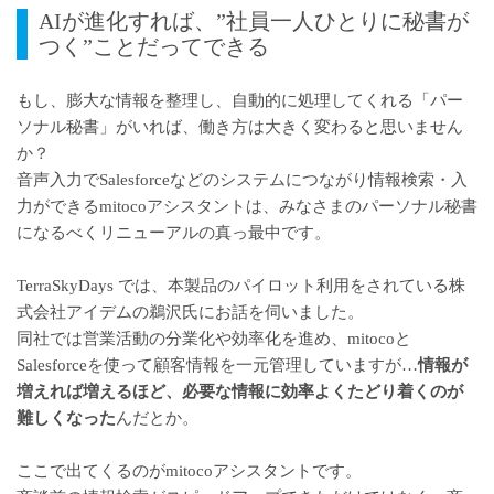
AIが進化すれば、”社員一人ひとりに秘書が
つく”ことだってできる
もし、膨大な情報を整理し、自動的に処理してくれる「パー
ソナル秘書」がいれば、働き方は大きく変わると思いません
か？
音声入力でSalesforceなどのシステムにつながり情報検索・入
力ができる
mitocoアシスタント
は、みなさまのパーソナル秘書
になるべくリニューアルの真っ最中です。
TerraSkyDays では、本製品のパイロット利用をされている
株
式会社アイデム
の鵜沢氏にお話を伺いました。
同社では営業活動の分業化や効率化を進め、mitocoと
Salesforceを使って顧客情報を一元管理していますが…
情報が
増えれば増えるほど、必要な情報に効率よくたどり着くのが
難しくなった
んだとか。
ここで出てくるのがmitocoアシスタントです。