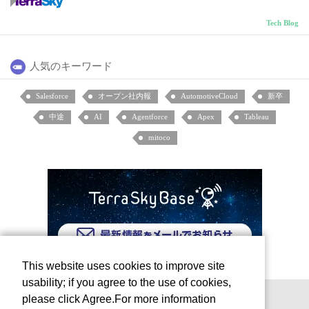
Tech Blog
人気のキーワード
Salesforce
オープン社内報
AutomotiveCloud
新卒
中途
AI
Agentforce
Apex
Tableau
mitoco
This website uses cookies to improve site
usability; if you agree to the use of cookies,
please click Agree.For more information