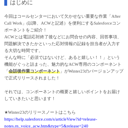
はじめに
今回はコールセンターにおいて欠かせない重要な作業「After
Call Work」(以降、ACWと記述）を便利にするSalesforceコン
ポーネントをご紹介！
ACWとは電話応対終了後などにお問合せの内容、回答事項、
問題解決できたかといった応対情報の記録を担当者が入力す
る大切な時間です。
そんな時に「必須ではないけど、あると嬉しい！！」という
機能がぐっと詰まった、魅力的なACW専用のコンポーネント
「
会話後作業コンポーネント
」がWinter23のバージョンアップ
で正式リリースされました！
それでは、コンポーネントの概要と嬉しいポイントをお届け
していきたいと思います！
★Winter23のリリースノートはこちら
https://help.salesforce.com/s/articleView?id=release-
notes.rn_voice_acw.htm&type=5&release=240