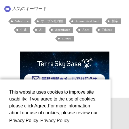
人気のキーワード
Salesforce
オープン社内報
AutomotiveCloud
新卒
中途
AI
Agentforce
Apex
Tableau
mitoco
This website uses cookies to improve site
usability; if you agree to the use of cookies,
please click Agree.For more information
about our use of cookies, please review our
Privacy Policy
Privacy Policy