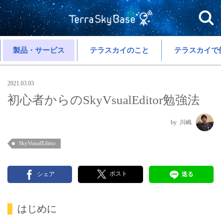
製品・サービス
テラスカイのこと
テラスカイで
2021.03.03
初心者からのSkyVsualEditor勉強法
川嶋
SkyVisualEditor
ポスト
シェア
送る
はじめに