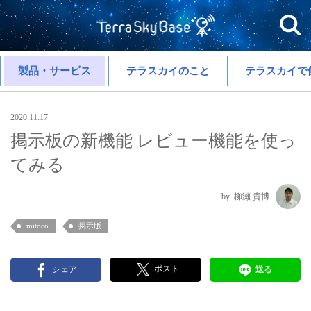
製品・サービス
テラスカイのこと
テラスカイで
2020.11.17
掲示板の新機能 レビュー機能を使っ
てみる
柳瀬 貴博
mitoco
掲示版
ポスト
シェア
送る