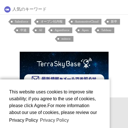
人気のキーワード
Salesforce
オープン社内報
AutomotiveCloud
新卒
中途
AI
Agentforce
Apex
Tableau
mitoco
This website uses cookies to improve site
usability; if you agree to the use of cookies,
please click Agree.For more information
about our use of cookies, please review our
Privacy Policy
Privacy Policy