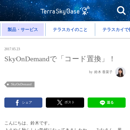
製品・サービス
テラスカイのこと
テラスカイで
2017.05.23
SkyOnDemandで「コード置換」！
鈴木 香菜子
SkyOnDemand
ポスト
シェア
送る
こんにちは、鈴木です。