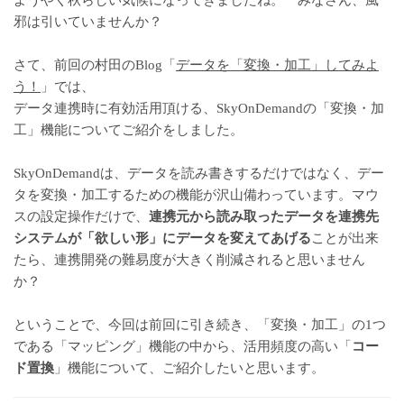
ようやく秋らしい気候になってきましたね。 みなさん、風
邪は引いていませんか？
さて、前回の村田のBlog「
データを「変換・加工」してみよ
う！
」では、
データ連携時に有効活用頂ける、SkyOnDemandの「変換・加
工」機能についてご紹介をしました。
SkyOnDemandは、データを読み書きするだけではなく、デー
タを変換・加工するための機能が沢山備わっています。マウ
スの設定操作だけで、
連携元から読み取ったデータを連携先
システムが「欲しい形」にデータを変えてあげる
ことが出来
たら、連携開発の難易度が大きく削減されると思いません
か？
ということで、今回は前回に引き続き、「変換・加工」の1つ
である「マッピング」機能の中から、活用頻度の高い「
コー
ド置換
」機能について、ご紹介したいと思います。