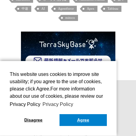
中途
AI
Agentforce
Apex
Tableau
mitoco
This website uses cookies to improve site
usability; if you agree to the use of cookies,
please click Agree.For more information
about our use of cookies, please review our
Privacy Policy
Privacy Policy
Disagree
Agree
お問い合わせ
運営会社
Copyright © TerraSky Co., Ltd. All Rights Reserved.