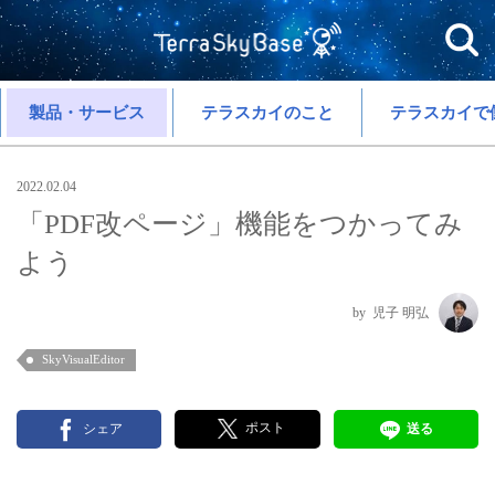
製品・サービス
テラスカイのこと
テラスカイで
2022.02.04
「PDF改ページ」機能をつかってみ
よう
児子 明弘
SkyVisualEditor
ポスト
シェア
送る