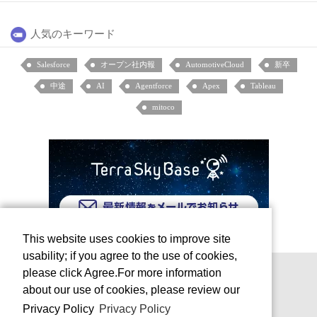
人気のキーワード
Salesforce
オープン社内報
AutomotiveCloud
新卒
中途
AI
Agentforce
Apex
Tableau
mitoco
This website uses cookies to improve site
usability; if you agree to the use of cookies,
please click Agree.For more information
about our use of cookies, please review our
Privacy Policy
Privacy Policy