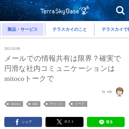
製品・サービス
テラスカイのこと
テラスカイで
2022.03.09
メールでの情報共有は限界？確実で
円滑な社内コミュニケーションは
mitocoトークで
eda
mitoco
talk
チャット
トーク
ポスト
シェア
送る