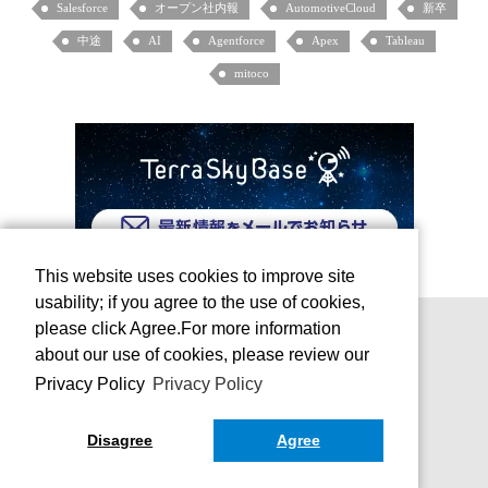
Salesforce
オープン社内報
AutomotiveCloud
新卒
中途
AI
Agentforce
Apex
Tableau
mitoco
This website uses cookies to improve site
usability; if you agree to the use of cookies,
please click Agree.For more information
about our use of cookies, please review our
Privacy Policy
Privacy Policy
Disagree
Agree
お問い合わせ
運営会社