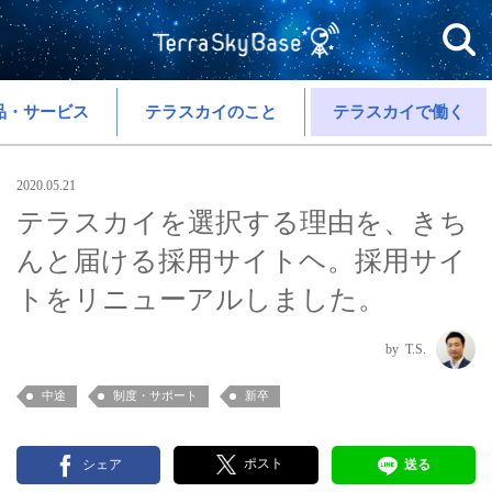
品・サービス
テラスカイのこと
テラスカイで働く
2020.05.21
テラスカイを選択する理由を、きち
んと届ける採用サイトヘ。採用サイ
トをリニューアルしました。
T.S.
中途
制度・サポート
新卒
ポスト
シェア
送る