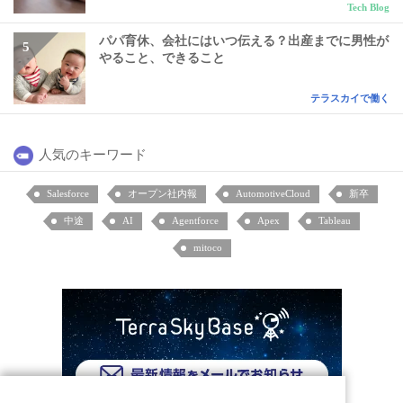
Tech Blog
パパ育休、会社にはいつ伝える？出産までに男性が
やること、できること
テラスカイで働く
人気のキーワード
Salesforce
オープン社内報
AutomotiveCloud
新卒
中途
AI
Agentforce
Apex
Tableau
mitoco