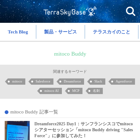
Tech Blog
製品・サービス
テラスカイのこと
mitoco Buddy
関連するキーワード
mitoco
Salesforce
Dreamforce
Slack
Agentforce
mitoco AI
MCP
名刺
mitoco Buddy 記事一覧
Dreamforce2025 Day1：サンフランシスコでmitoco
シアターセッション「mitoco Buddy driving "Sales
Force"」に参加してみた！