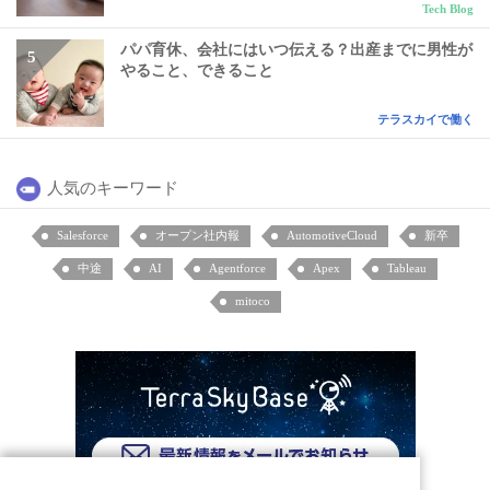
Tech Blog
パパ育休、会社にはいつ伝える？出産までに男性が
やること、できること
テラスカイで働く
人気のキーワード
Salesforce
オープン社内報
AutomotiveCloud
新卒
中途
AI
Agentforce
Apex
Tableau
mitoco