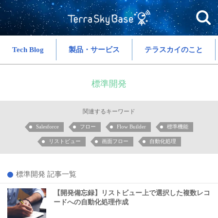
Tech Blog
製品・サービス
テラスカイのこと
標準開発
関連するキーワード
Salesforce
フロー
Flow Builder
標準機能
リストビュー
画面フロー
自動化処理
標準開発 記事一覧
【開発備忘録】リストビュー上で選択した複数レコ
ードへの自動化処理作成