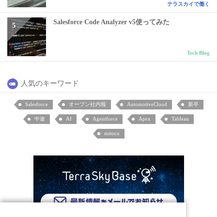
テラスカイで働く
Salesforce Code Analyzer v5使ってみた
Tech Blog
人気のキーワード
Salesforce
オープン社内報
AutomotiveCloud
新卒
中途
AI
Agentforce
Apex
Tableau
mitoco