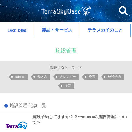
Tech Blog
製品・サービス
テラスカイのこと
施設管理
関連するキーワード
mitoco
働き方
カレンダー
施設
施設予約
予定
施設管理 記事一覧
施設予約してますか？？〜mitocoの施設管理につい
て〜