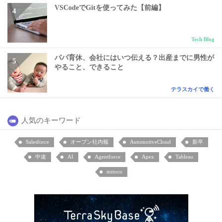
VSCodeでGitを使ってみた【前編】
Tech Blog
パパ育休、会社にはいつ伝える？出産までに男性が
やること、できること
テラスカイで働く
人気のキーワード
Salesforce
オープン社内報
AutomotiveCloud
新卒
中途
AI
Agentforce
Apex
Tableau
mitoco