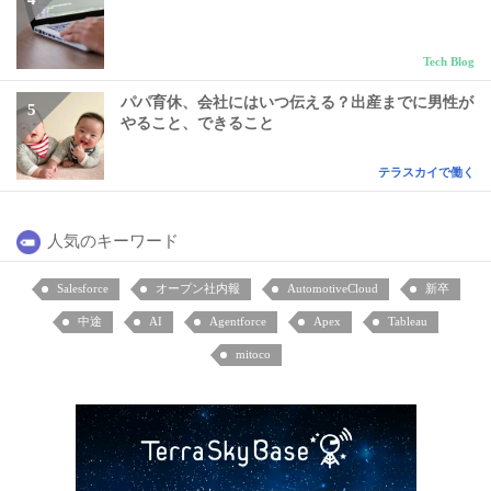
Tech Blog
パパ育休、会社にはいつ伝える？出産までに男性が
やること、できること
テラスカイで働く
人気のキーワード
Salesforce
オープン社内報
AutomotiveCloud
新卒
中途
AI
Agentforce
Apex
Tableau
mitoco