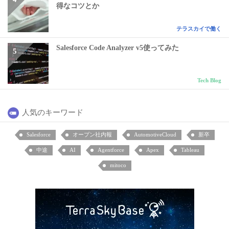
得なコツとか
テラスカイで働く
Salesforce Code Analyzer v5使ってみた
Tech Blog
人気のキーワード
Salesforce
オープン社内報
AutomotiveCloud
新卒
中途
AI
Agentforce
Apex
Tableau
mitoco