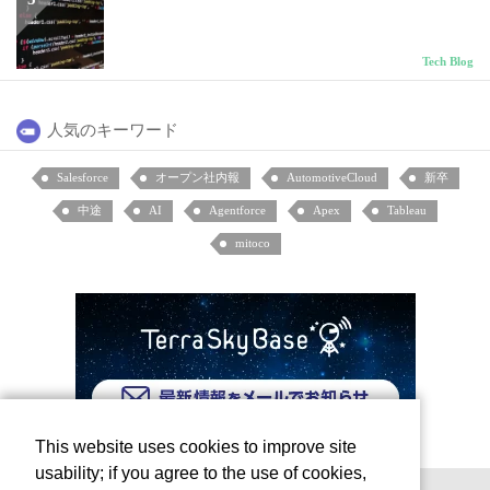
Tech Blog
人気のキーワード
Salesforce
オープン社内報
AutomotiveCloud
新卒
中途
AI
Agentforce
Apex
Tableau
mitoco
This website uses cookies to improve site
usability; if you agree to the use of cookies,