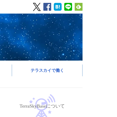
テラスカイで働く
TerraSkyBaseについて