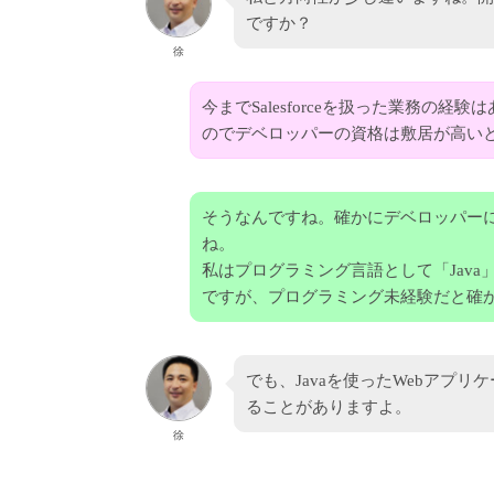
ですか？
徐
今までSalesforceを扱った業務の
のでデベロッパーの資格は敷居が高い
そうなんですね。確かにデベロッパーに
ね。
私はプログラミング言語として「Java
ですが、プログラミング未経験だと確
でも、Javaを使ったWebアプ
ることがありますよ。
徐