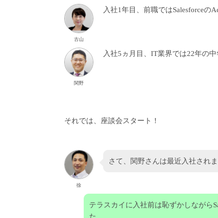
入社1年目、前職ではSalesforc
古山
入社5ヵ月目、IT業界では22年の
関野
それでは、座談会スタート！
さて、関野さんは最近入社されました
徐
テラスカイに入社前は恥ずかしながらSal
た。