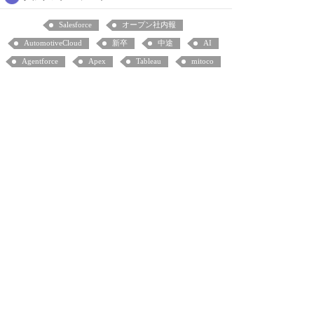
Salesforce
オープン社内報
AutomotiveCloud
新卒
中途
AI
Agentforce
Apex
Tableau
mitoco