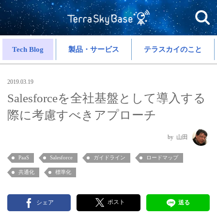
Tech Blog
製品・サービス
テラスカイのこと
2019.03.19
Salesforceを全社基盤として導入する
際に考慮すべきアプローチ
山田
PaaS
Salesforce
ガイドライン
ロードマップ
共通化
標準化
ポスト
シェア
送る