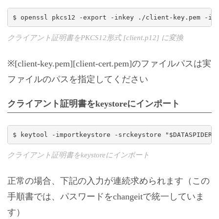
$ openssl pkcs12 -export -inkey ./client-key.pem -in
クライアント証明書をPKCS12形式 [client.p12] に変換
※[client-key.pem][client-cert.pem]のファイルパスは実
ファイルのパスを指定してください
クライアント証明書をkeystoreにインポート
$ keytool -importkeystore -srckeystore "$DATASPIDER_
クライアント証明書をkeystoreにインポート
正常の場合、下記の入力が連続求められます（この
手順書では、パスワードをchangeitで統一していま
す）