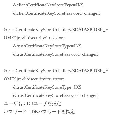
&clientCertificateKeyStoreType=JKS
&clientCertificateKeyStorePassword=changeit
&trustCertificateKeyStoreUrl=file:///$DATASPIDER_H
OME\\jre\\lib\security\\truststore
&trustCertificateKeyStoreType=JKS
&trustCertificateKeyStorePassword=changeit
&trustCertificateKeyStoreUrl=file:///$DATASPIDER_H
OME\\jre\\lib\security\\truststore
&trustCertificateKeyStoreType=JKS
&trustCertificateKeyStorePassword=changeit
ユーザ名：DBユーザを指定
パスワード：DBパスワードを指定