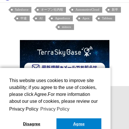
Salesforce
オープン社内報
AutomotiveCloud
新卒
中途
AI
Agentforce
Apex
Tableau
mitoco
This website uses cookies to improve site
usability; if you agree to the use of cookies,
please click Agree.For more information
about our use of cookies, please review our
Privacy Policy
Privacy Policy
Disagree
Agree
お問い合わせ
運営会社