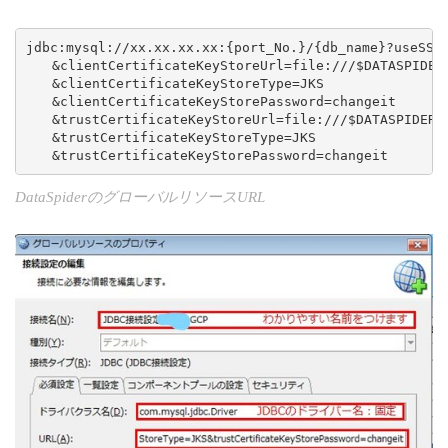
jdbc:mysql://xx.xx.xx.xx:{port_No.}/{db_name}?useSSL=
　　&clientCertificateKeyStoreUrl=file:///$DATASPIDER_
　　&clientCertificateKeyStoreType=JKS

　　&clientCertificateKeyStorePassword=changeit

　　&trustCertificateKeyStoreUrl=file:///$DATASPIDER_H
　　&trustCertificateKeyStoreType=JKS

　　&trustCertificateKeyStorePassword=changeit
DataSpiderのグローバルリソースURL