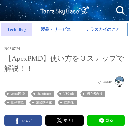
Tech Blog
製品・サービス
テラスカイのこと
2023.07.24
【ApexPMD】使い方を３ステップで
解説！！
hisano
ApexPMD
Salesforce
VSCode
初心者向け
拡張機能
業務効率化
自動化
ポスト
シェア
送る