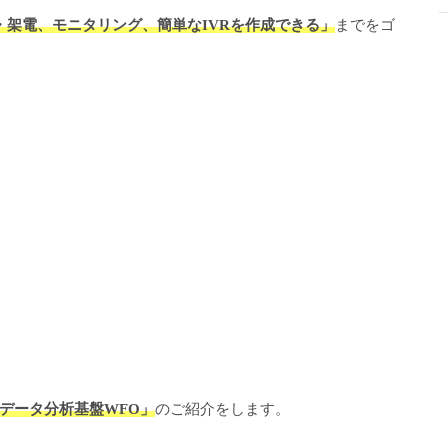
受電・架電、モニタリング、簡単なIVRを作成できる」
までをゴ
データ分析基盤WFO」
のご紹介をします。