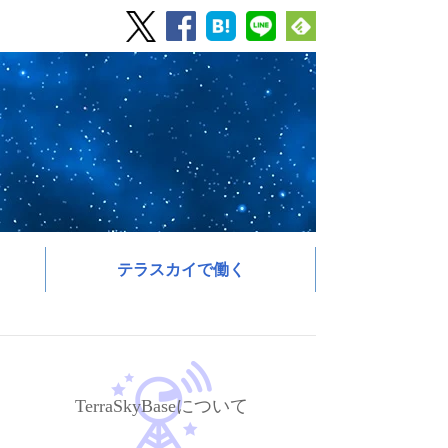
テラスカイで働く
TerraSkyBaseについて