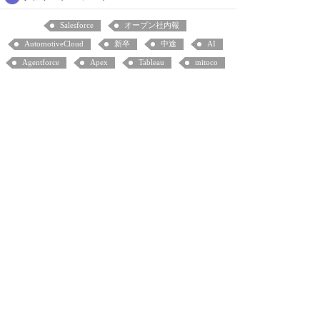
Salesforce
オープン社内報
AutomotiveCloud
新卒
中途
AI
Agentforce
Apex
Tableau
mitoco