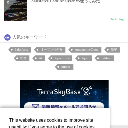
Salesforce Code Analyzer v5使ってみた
Tech Blog
人気のキーワード
Salesforce
オープン社内報
AutomotiveCloud
新卒
中途
AI
Agentforce
Apex
Tableau
mitoco
This website uses cookies to improve site
usability; if you agree to the use of cookies,