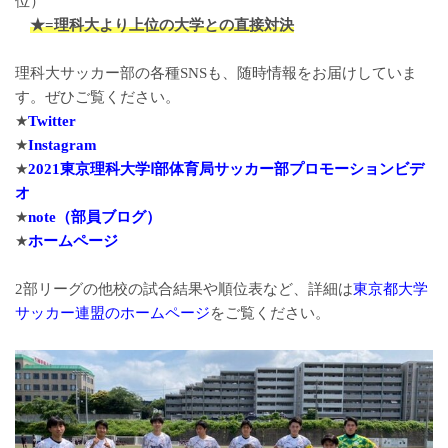
位）
★=理科大より上位の大学との直接対決
理科大サッカー部の各種SNSも、随時情報をお届けしていま
す。ぜひご覧ください。
★
Twitter
★
Instagram
★
2021東京理科大学Ⅰ部体育局サッカー部プロモーションビデ
オ
★
note（部員ブログ）
★
ホームページ
2部リーグの他校の試合結果や順位表など、詳細は
東京都大学
サッカー連盟のホームページ
をご覧ください。