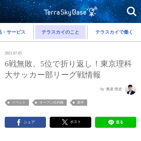
品・サービス
テラスカイのこと
テラスカイで働く
2021.07.05
6戦無敗、5位で折り返し！東京理科
大サッカー部リーグ戦情報
奥泉 悟史
イベント
オープン社内報
新卒
ポスト
シェア
送る