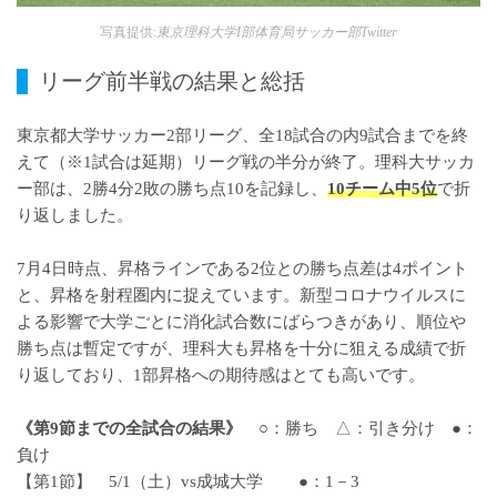
写真提供:
東京理科大学I部体育局サッカー部Twitter
リーグ前半戦の結果と総括
東京都大学サッカー2部リーグ、全18試合の内9試合までを終
えて（※1試合は延期）リーグ戦の半分が終了。理科大サッカ
ー部は、2勝4分2敗の勝ち点10を記録し、
10チーム中5位
で折
り返しました。
7月4日時点、昇格ラインである2位との勝ち点差は4ポイント
と、昇格を射程圏内に捉えています。新型コロナウイルスに
よる影響で大学ごとに消化試合数にばらつきがあり、順位や
勝ち点は暫定ですが、理科大も昇格を十分に狙える成績で折
り返しており、1部昇格への期待感はとても高いです。
《第9節までの全試合の結果》
○：勝ち △：引き分け ●：
負け
【第1節】 5/1（土）vs成城大学 ●：1－3