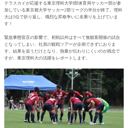
テラスカイが応援する東京理科大学Ⅰ部体育局サッカー部が参
加している東京都大学サッカー2部リーグの半分が終了。理科
大は5位で折り返し、熾烈な昇格争いに名乗りを上げていま
す！
緊急事態宣言の影響で、初戦以外はすべて無観客開催の試合
となってしまい、社員の観戦ツアーが企画できずにおりま
す。結果を追うだけとなり、熱量が伝わりにくいのが残念で
すが、東京理科大の活躍をレポートします。