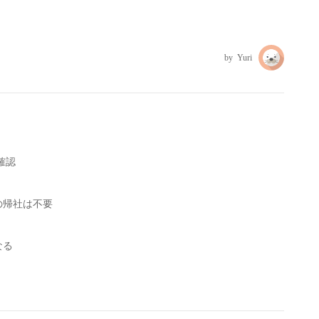
Yuri
確認
く
の帰社は不要
なる