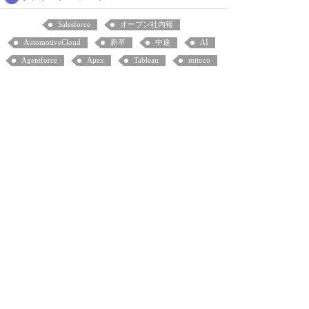
Salesforce
オープン社内報
AutomotiveCloud
新卒
中途
AI
Agentforce
Apex
Tableau
mitoco