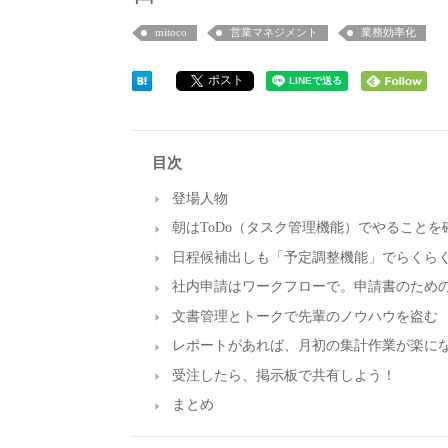
mitoco
営業マネジメント
業務効率化
ポスト
目次
登場人物
朝はToDo（タスク管理機能）でやることを
日程候補出しも「予定調整機能」でらくら
社内申請はワークフローで。申請書のため
文書管理とトークで先輩のノウハウを盗む
レポートがあれば、月初の集計作業が楽に
受注したら、掲示板で共有しよう！
まとめ