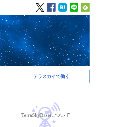
テラスカイで働く
TerraSkyBaseについて