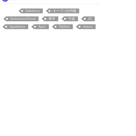
Salesforce
オープン社内報
AutomotiveCloud
新卒
中途
AI
Agentforce
Apex
Tableau
mitoco