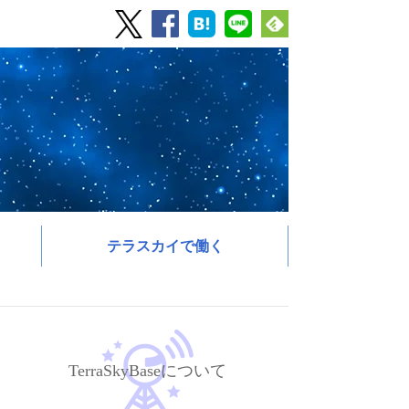
テラスカイで働く
TerraSkyBaseについて