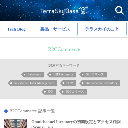
Tech Blog
製品・サービス
テラスカイのこと
B2CCommerce
関連するキーワード
Salesforce
B2BCommerce
B2Bコマース
Salesforce Order Management
SOM
Omnichannel Inventory
OCI
B2Cコマース
B2CCommerce 記事一覧
Omnichannel Inventoryの初期設定とアクセス権限
(Winter '26)