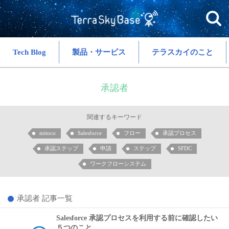
Tech Blog
製品・サービス
テラスカイのこと
承認者
関連するキーワード
mitoco
Salesforce
フロー
承認プロセス
承認ステップ
申請
ステップ
SFDC
ワークフローシステム
承認者 記事一覧
Salesforce 承認プロセスを利用する前に確認したい
５つのこと