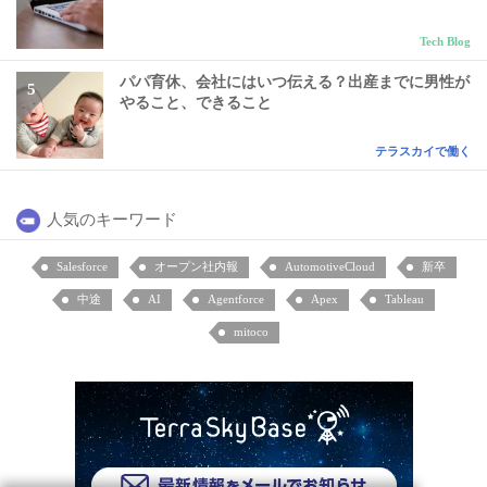
Tech Blog
パパ育休、会社にはいつ伝える？出産までに男性が
やること、できること
テラスカイで働く
人気のキーワード
Salesforce
オープン社内報
AutomotiveCloud
新卒
中途
AI
Agentforce
Apex
Tableau
mitoco