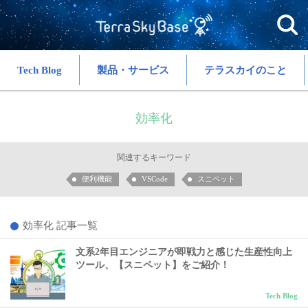
Tech Blog
製品・サービス
テラスカイのこと
効率化
関連するキーワード
便利機能
VSCode
スニペット
効率化 記事一覧
文系2年目エンジニアが即戦力と感じた生産性向上
ツール、【スニペット】をご紹介！
Tech Blog