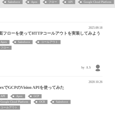
Salesforce
Apex
フロー
API
Google Cloud Platform
2025.09.18
面フローを使ってHTTPコールアウトを実装してみよう
Apex
Salesforce
コールアウト
フロー
A.S
2020.10.26
pexでGCPのVision APIを使ってみた
API
Apex
GCP
Google Cloud Platform
OCR
Salesforce
コールアウト