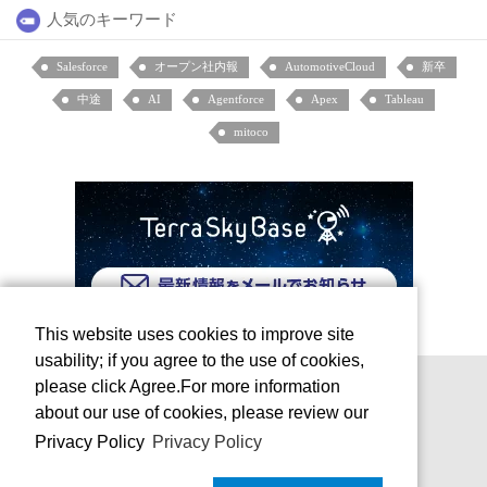
人気のキーワード
Salesforce
オープン社内報
AutomotiveCloud
新卒
中途
AI
Agentforce
Apex
Tableau
mitoco
This website uses cookies to improve site
usability; if you agree to the use of cookies,
please click Agree.For more information
about our use of cookies, please review our
Privacy Policy
Privacy Policy