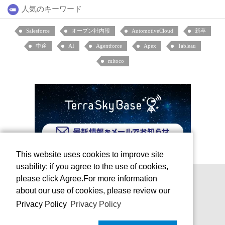
人気のキーワード
Salesforce
オープン社内報
AutomotiveCloud
新卒
中途
AI
Agentforce
Apex
Tableau
mitoco
This website uses cookies to improve site
usability; if you agree to the use of cookies,
please click Agree.For more information
about our use of cookies, please review our
Privacy Policy
Privacy Policy