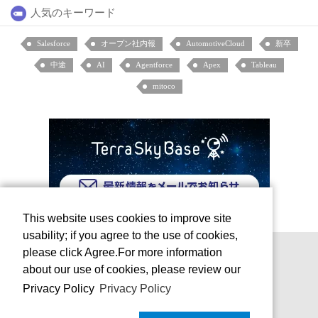
人気のキーワード
Salesforce
オープン社内報
AutomotiveCloud
新卒
中途
AI
Agentforce
Apex
Tableau
mitoco
This website uses cookies to improve site
usability; if you agree to the use of cookies,
please click Agree.For more information
about our use of cookies, please review our
Privacy Policy
Privacy Policy