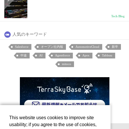
Tech Blog
人気のキーワード
Salesforce
オープン社内報
AutomotiveCloud
新卒
中途
AI
Agentforce
Apex
Tableau
mitoco
This website uses cookies to improve site
usability; if you agree to the use of cookies,