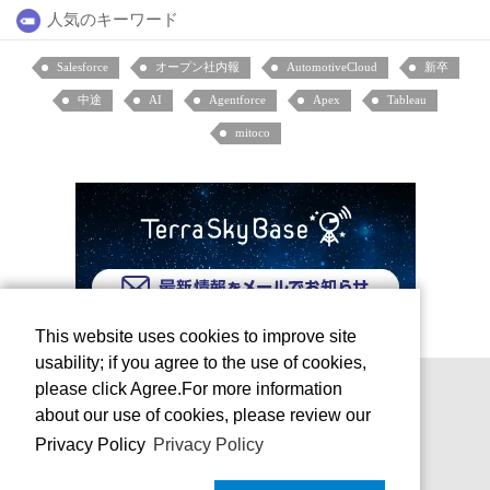
人気のキーワード
Salesforce
オープン社内報
AutomotiveCloud
新卒
中途
AI
Agentforce
Apex
Tableau
mitoco
This website uses cookies to improve site
usability; if you agree to the use of cookies,
please click Agree.For more information
about our use of cookies, please review our
Privacy Policy
Privacy Policy