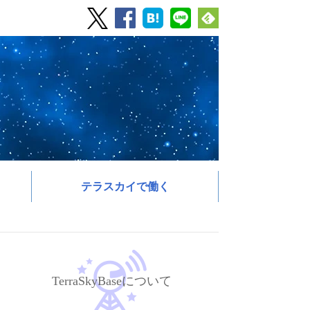
テラスカイで働く
TerraSkyBaseについて