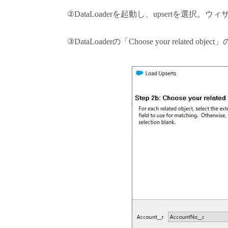
②DataLoaderを起動し、upsertを選択
③DataLoaderの「Choose your relate