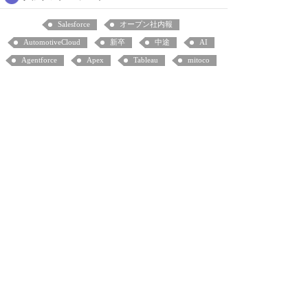
Salesforce
オープン社内報
AutomotiveCloud
新卒
中途
AI
Agentforce
Apex
Tableau
mitoco