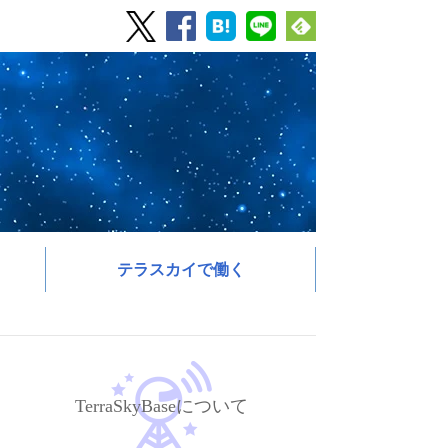
テラスカイで働く
TerraSkyBaseについて