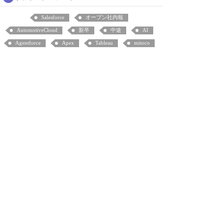
Salesforce
オープン社内報
AutomotiveCloud
新卒
中途
AI
Agentforce
Apex
Tableau
mitoco