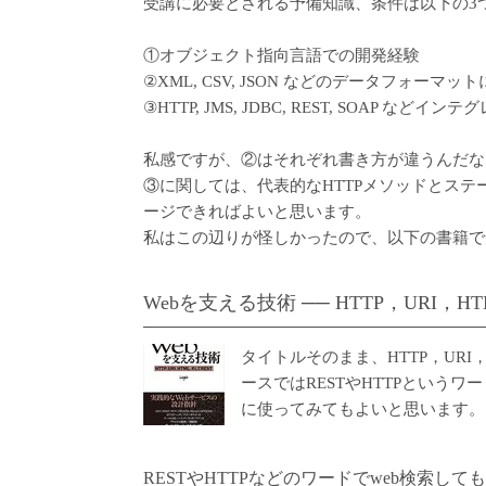
受講に必要とされる予備知識、条件は以下の3
①オブジェクト指向言語での開発経験
②XML, CSV, JSON などのデータフォーマ
③HTTP, JMS, JDBC, REST, SOAP
私感ですが、②はそれぞれ書き方が違うんだな
③に関しては、代表的なHTTPメソッドとステ
ージできればよいと思います。
私はこの辺りが怪しかったので、以下の書籍で
Webを支える技術 ── HTTP，URI，H
タイトルそのまま、HTTP，UR
ースではRESTやHTTPという
に使ってみてもよいと思います。
RESTやHTTPなどのワードでweb検索