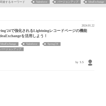
関連するキーワード
Salesforce
バージョンアップ
IdeaExchange
2024.01.22
pring'24で強化されるLightningレコードページの機能
IdeaExchangeを活用しよう！
IdeaExchange
Salesforce
Spring'24
バージョンアップ
S.S