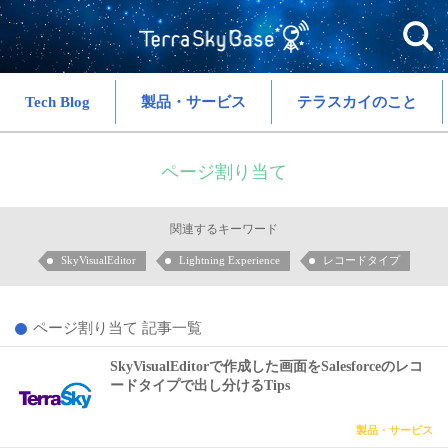
Tech Blog
製品・サービス
テラスカイのこと
ページ割り当て
関連するキーワード
SkyVisualEditor
Lightning Experience
レコードタイプ
ページ割り当て 記事一覧
SkyVisualEditorで作成した画面をSalesforceのレコ
ードタイプで出し分けるTips
製品・サービス