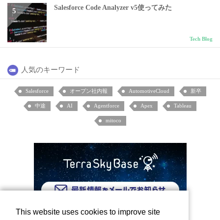
Salesforce Code Analyzer v5使ってみた
Tech Blog
人気のキーワード
Salesforce
オープン社内報
AutomotiveCloud
新卒
中途
AI
Agentforce
Apex
Tableau
mitoco
This website uses cookies to improve site