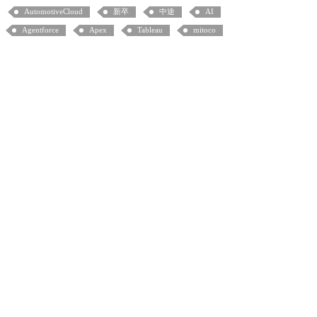
AutomotiveCloud
新卒
中途
AI
Agentforce
Apex
Tableau
mitoco