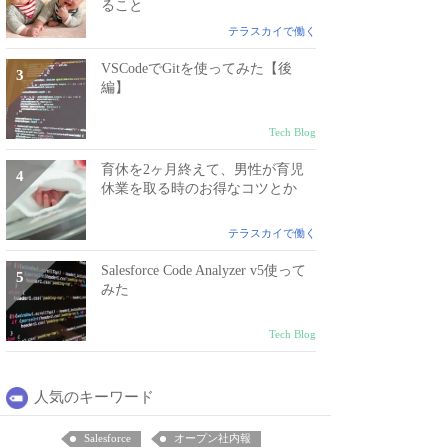
ること
テラスカイで働く
VSCodeでGitを使ってみた【後
編】
Tech Blog
育休を2ヶ月終えて、男性が育児
休業を取る時のお得なコツとか
テラスカイで働く
Salesforce Code Analyzer v5使って
みた
Tech Blog
人気のキーワード
Salesforce
オープン社内報