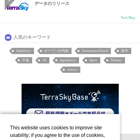
データのリリース
Tech Blog
人気のキーワード
Salesforce
オープン社内報
AutomotiveCloud
新卒
中途
AI
Agentforce
Apex
Tableau
mitoco
This website uses cookies to improve site
usability; if you agree to the use of cookies,