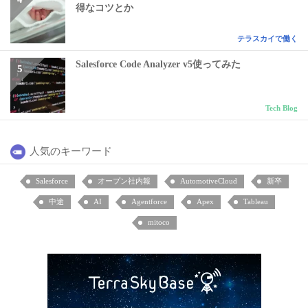
得なコツとか
テラスカイで働く
Salesforce Code Analyzer v5使ってみた
Tech Blog
人気のキーワード
Salesforce
オープン社内報
AutomotiveCloud
新卒
中途
AI
Agentforce
Apex
Tableau
mitoco