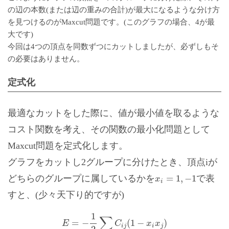
の辺の本数(または辺の重みの合計)が最大になるような分け方
を見つけるのがMaxcut問題です。(このグラフの場合、4が最
大です)
今回は4つの頂点を同数ずつにカットしましたが、必ずしもそ
の必要はありません。
定式化
最適なカットをした際に、値が最小値を取るような
コスト関数を考え、その関数の最小化問題として
Maxcut問題を定式化します。
グラフをカットし2グループに分けたとき、頂点iが
x
i
=
1
,
−
1
=
1
,
−
1
どちらのグループに属しているかを
で表
x
i
すと、(少々天下り的ですが)
E
=
−
1
2
∑
i
,
j
C
i
j
(
1
−
x
i
x
j
)
1
∑
=
−
(
1
−
)
E
C
x
x
i
j
i
j