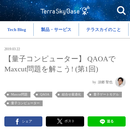
Tech Blog
製品・サービス
テラスカイのこと
2019.03.22
【量子コンピューター】 QAOAで
Maxcut問題を解こう! (第1回)
須郷 聖也
Maxcut問題
QAOA
組合せ最適化
量子ゲートモデル
量子コンピューター
ポスト
シェア
送る