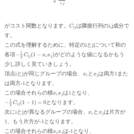
2
,
i
j
C
i
j
がコスト関数となります。
は隣接行列のi,j成分で
C
i
j
す。
この式を理解するために、特定のiとjについて和の
−
1
2
C
i
j
(
1
−
x
i
x
j
)
1
−
(
1
−
)
各項
がどのような値になるかもう
C
x
x
i
j
i
j
2
少し詳しく見ていきしょう。
x
i
x
j
頂点iとjが同じグループの場合、
と
は両方1また
x
x
i
j
は両方-1となります。
x
i
x
j
この場合それらの積
は1となり、
x
x
i
j
−
1
2
C
i
j
(
1
−
1
)
=
0
1
−
(
1
−
1
)
=
0
となります。
C
i
j
2
x
i
x
j
次にiとjが異なるグループの場合、
と
は片方が
x
x
i
j
1、もう片方が-1となります。
x
i
x
j
この場合それらの積
は-1となり、
x
x
i
j