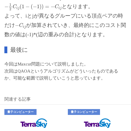
−
1
2
C
i
j
(
1
−
(
−
1
)
)
=
−
C
i
j
1
−
(
1
−
(
−
1
)
)
=
−
となります。
C
C
i
j
i
j
2
よって、iとjが異なるグループにいる頂点ペアの時
−
C
i
j
−
だけ
が加算されていき、最終的にこのコスト関
C
i
j
数の値は(-1)*(辺の重みの合計)となります。
最後に
今回はMaxcut問題について説明しました。
次回はQAOAというアルゴリズムがどういったものである
か、可能な範囲で説明していこうと思っています。
関連する記事
量子コンピューター
量子コンピューター