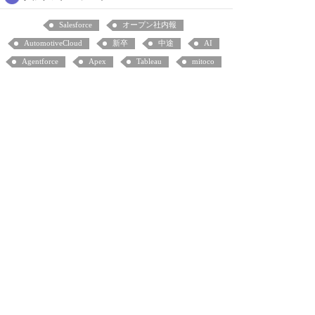
Salesforce
オープン社内報
AutomotiveCloud
新卒
中途
AI
Agentforce
Apex
Tableau
mitoco