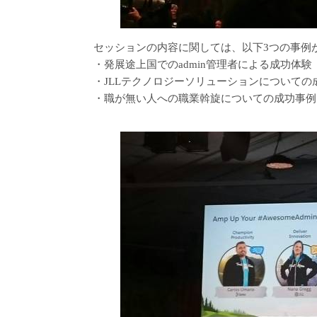
セッションの内容に関しては、以下3つの事例
・発展途上国でのadmin管理者による成功体験
・JLLテクノロジーソリューションについての
・職が無い人への職業斡旋についての成功事例