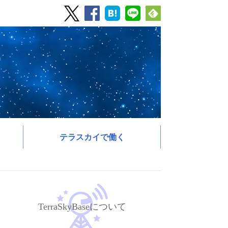
テラスカイで働く
TerraSkyBaseについて