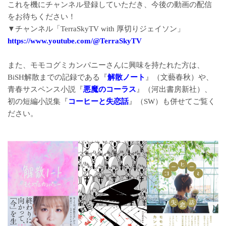
これを機にチャンネル登録していただき、今後の動画の配信
をお待ちください！
▼チャンネル「TerraSkyTV with 厚切りジェイソン」
https://www.youtube.com/@TerraSkyTV
また、モモコグミカンパニーさんに興味を持たれた方は、
BiSH解散までの記録である『
解散ノート
』（文藝春秋）や、
青春サスペンス小説『
悪魔のコーラス
』（河出書房新社）、
初の短編小説集『
コーヒーと失恋話
』（SW）も併せてご覧く
ださい。