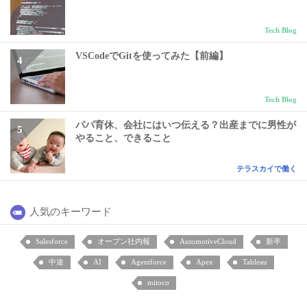
Tech Blog
VSCodeでGitを使ってみた【前編】
Tech Blog
パパ育休、会社にはいつ伝える？出産までに男性が
やること、できること
テラスカイで働く
人気のキーワード
Salesforce
オープン社内報
AutomotiveCloud
新卒
中途
AI
Agentforce
Apex
Tableau
mitoco