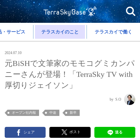
品・サービス
テラスカイのこと
テラスカイで働く
2024.07.10
元BiSHで文筆家のモモコグミカンパ
ニーさんが登場！「TerraSky TV with
厚切りジェイソン」
S.O
オープン社内報
中途
新卒
ポスト
シェア
送る