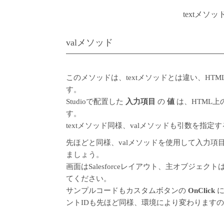
textメ
valメソッド
このメソッドは、textメソッドとは違い、HTM
す。
Studioで配置した
入力項目
の
値
は、HTML上
す。
textメソッド同様、valメソッドも引数を指
先ほどと同様、valメソッドを使用して入力
ましょう。
画面はSalesforceレイアウト、主オブジ
てください。
サンプルコードもカスタムボタンの
OnClick
に
ントIDも先ほど同様、環境により変わります