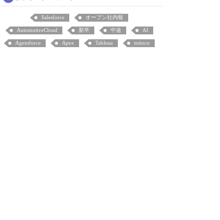
Salesforce
オープン社内報
AutomotiveCloud
新卒
中途
AI
Agentforce
Apex
Tableau
mitoco