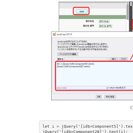
let i = jQuery('[id$=Component5]').text
jQuery('[id$=Component28]').text(i);