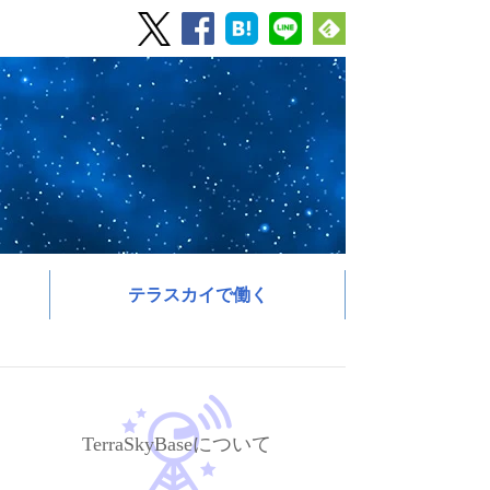
テラスカイで働く
TerraSkyBaseについて