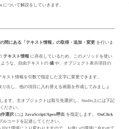
ss
について解説をしていきます。
の間にある「テキスト情報」の取得・追加・変更
を行いま
の
テキスト情報
に存在しているため、このメソッドを使い
たような、自由テキストの
値
や、オブジェクト表示項目の
、テキスト情報を引数で指定した文字に変更できます。
を取り出し、他の項目に入れ替える画面を作成してみましょ
面を作成します。主オブジェクトは取引先選択し、Studio上には下記
ください。
動作選択
には
JavaScript/Apex呼出
を指定します。
OnClick
ンプルコードを記述してください。
トIDは環境により変わりますので、お使いの環境に合わせて