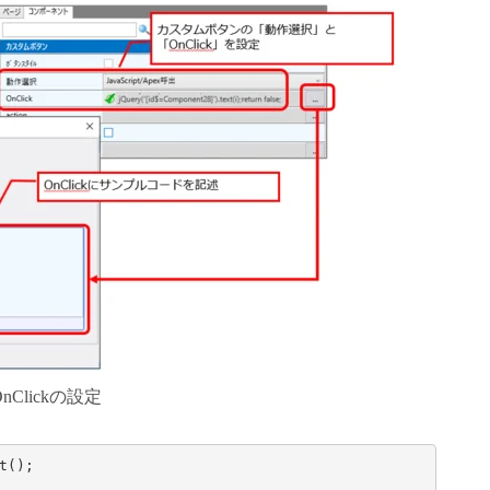
OnClickの設定
();
