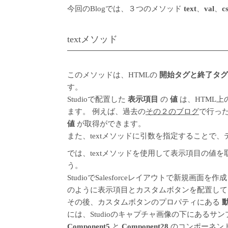
今回のBlogでは、３つのメソッド
text
、
val
、
c
textメソッド
このメソッドは、HTMLの
開始タグと終了タグ
す。
Studioで配置した
表示項目
の
値
は、HTML上
ます。 例えば、過去の
その２のブログ
で行っ
値
が取得ができます。
また、textメソッドに引数を指定することで
では、textメソッドを使用して表示項目の値
う。
StudioでSalesforceレイアウトで新規画
のように表示項目とカスタムボタンを配置して
その後、カスタムボタンのプロパティにある
には、Studioのキャプチャ画像の下にあるサ
Component5
と
Component28
のコンポーネン