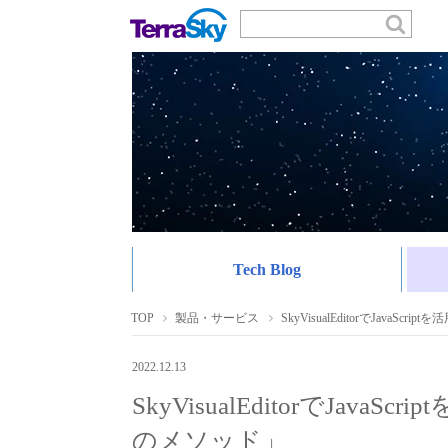
Tech Blog
TOP
製品・サービス
SkyVisualEditorでJavaS
2022.12.13
SkyVisualEditorでJava
のメソッド」