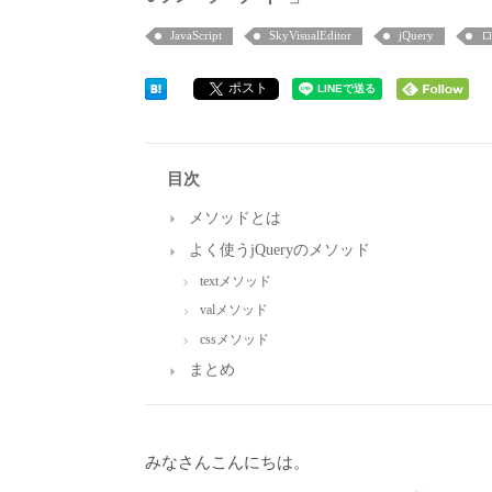
JavaScript
SkyVisualEditor
jQuery
ポスト
目次
メソッドとは
よく使うjQueryのメソッド
textメソッド
valメソッド
cssメソッド
まとめ
みなさんこんにちは。