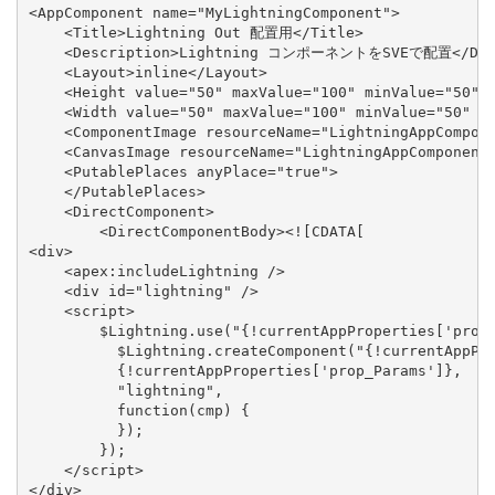
<AppComponent name="MyLightningComponent">

    <Title>Lightning Out 配置用</Title>

    <Description>Lightning コンポーネントをSVEで配置</Desc
    <Layout>inline</Layout>

    <Height value="50" maxValue="100" minValue="50" r
    <Width value="50" maxValue="100" minValue="50" re
    <ComponentImage resourceName="LightningAppCompone
    <CanvasImage resourceName="LightningAppComponentI
    <PutablePlaces anyPlace="true">

    </PutablePlaces>

    <DirectComponent>

        <DirectComponentBody><![CDATA[

<div>

    <apex:includeLightning />

    <div id="lightning" />

    <script>

        $Lightning.use("{!currentAppProperties['prop_
          $Lightning.createComponent("{!currentAppPro
          {!currentAppProperties['prop_Params']},

          "lightning",

          function(cmp) {

          });

        });

    </script>

</div>
