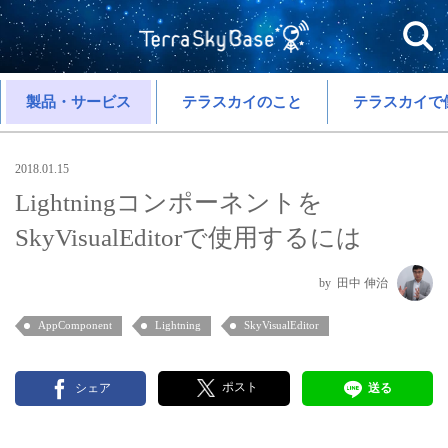
製品・サービス
テラスカイのこと
テラスカイで
2018.01.15
Lightningコンポーネントを
SkyVisualEditorで使用するには
田中 伸治
AppComponent
Lightning
SkyVisualEditor
ポスト
シェア
送る