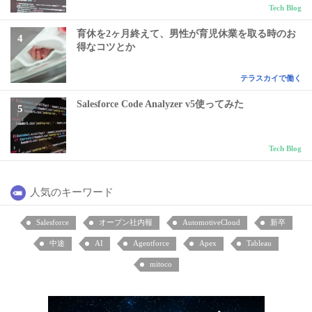
Tech Blog
育休を2ヶ月終えて、男性が育児休業を取る時のお
得なコツとか
テラスカイで働く
Salesforce Code Analyzer v5使ってみた
Tech Blog
人気のキーワード
Salesforce
オープン社内報
AutomotiveCloud
新卒
中途
AI
Agentforce
Apex
Tableau
mitoco