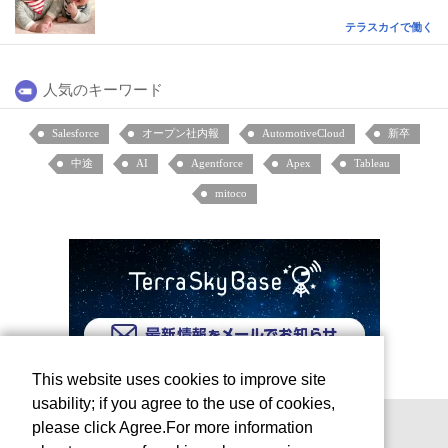
テラスカイで働く
人気のキーワード
Salesforce
オープン社内報
AutomotiveCloud
新卒
中途
AI
Agentforce
Apex
Tableau
mitoco
This website uses cookies to improve site
usability; if you agree to the use of cookies,
please click Agree.For more information