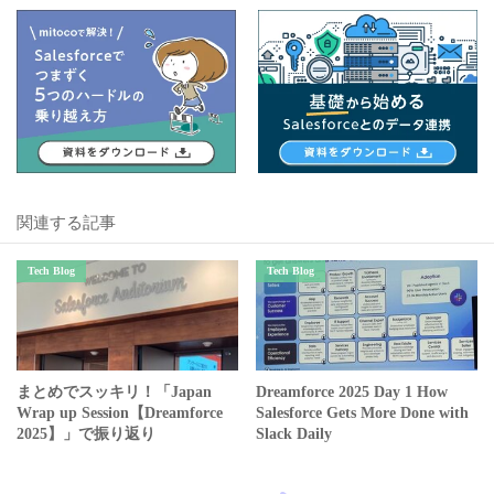
関連する記事
Tech Blog
Tech Blog
まとめでスッキリ！「Japan
Dreamforce 2025 Day 1 How
Wrap up Session【Dreamforce
Salesforce Gets More Done with
2025】」で振り返り
Slack Daily