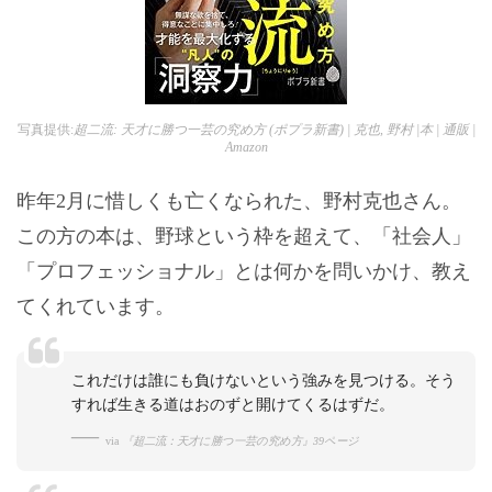
写真提供:
超二流: 天才に勝つ一芸の究め方 (ポプラ新書) | 克也, 野村 |本 | 通販 |
Amazon
昨年2月に惜しくも亡くなられた、野村克也さん。
この方の本は、野球という枠を超えて、「社会人」
「プロフェッショナル」とは何かを問いかけ、教え
てくれています。
これだけは誰にも負けないという強みを見つける。そう
すれば生きる道はおのずと開けてくるはずだ。
via
『超二流：天才に勝つ一芸の究め方』39ページ