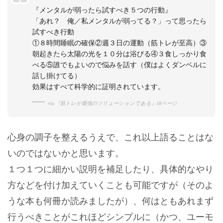
『メンタルが弱ったら試すべき５つの行動』
「あれ？ 俺／私メンタルが弱ってる？」って思ったら
試すべき行動
①８時間睡眠の確保②週３日の運動（筋トレが至高）③
朝起きたら太陽の光を１０分は浴びる④３食しっかり食
べる⑤誰でもよいので悩みを話す（僕はよくダンベルに
話し掛けてる）
効果はすべて科学的に証明されています。
via
『筋トレが最強のソリューションである』18ページ
心身の調子を整えるうえで、これ以上語ることはな
いのではないかと思います。
１つ１つに細かい説明を補足したり、具体的なやり
方などを付け加えていくことも可能ですが（そのよ
うな本も何冊か読みましたが）、何はともあれまず
行うべきことがこれほどシンプルに（かつ、ユーモ